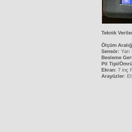
Teknik Verile
Ölçüm Aralığ
Sensör:
Yarı 
Besleme Geri
Pil Tipi/Ömr
Ekran
: 7 inç
Arayüzler
: E