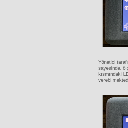
Yönetici tara
sayesinde, ölç
kısmındaki LED
verebilmekted