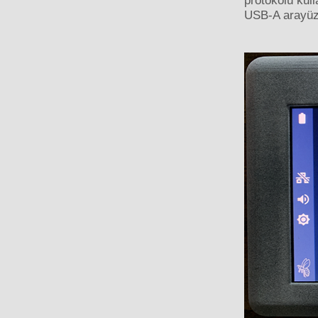
protokolü kul
USB-A arayüzün