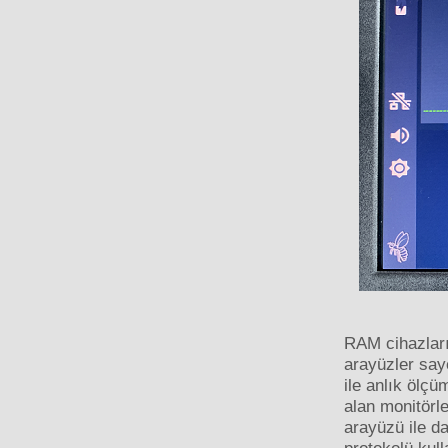
RAM cihazları
arayüzler saye
ile anlık ölçü
alan monitörl
arayüzü ile d